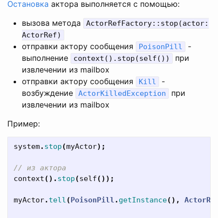
Остановка
актора выполняется с помощью:
вызова метода
ActorRefFactory::stop(actor:
ActorRef)
отправки актору сообщения
-
PoisonPill
выполнение
при
context().stop(self())
извлечении из mailbox
отправки актору сообщения
-
Kill
возбуждение
при
ActorKilledException
извлечении из mailbox
Пример:
system
.
stop
(
myActor
);
// из актора
context
().
stop
(
self
());
myActor
.
tell
(
PoisonPill
.
getInstance
(),
ActorRe