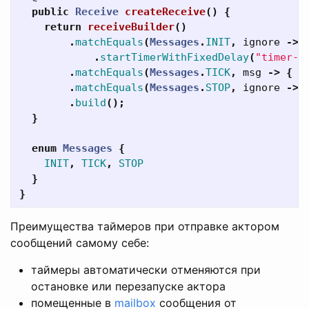
public
Receive
createReceive
()
{
return
receiveBuilder
()
.
matchEquals
(
Messages
.
INIT
,
ignore
->
.
startTimerWithFixedDelay
(
"timer-k
.
matchEquals
(
Messages
.
TICK
,
msg
->
{
/
.
matchEquals
(
Messages
.
STOP
,
ignore
->
.
build
();
}
enum
Messages
{
INIT
,
TICK
,
STOP
}
}
Преимущества таймеров при отправке актором
сообщений самому себе:
таймеры автоматически отменяются при
остановке или перезапуске актора
помещенные в
mailbox
сообщения от