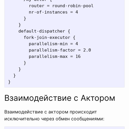
        router = round-robin-pool

        nr-of-instances = 4

      }

    }

    default-dispatcher {

      fork-join-executor {

        parallelism-min = 4

        parallelism-factor = 2.0

        parallelism-max = 16

      }

    }

  }

Взаимодействие с Актором
Взаимодействие с актором происходит
исключительно через обмен сообщениями: