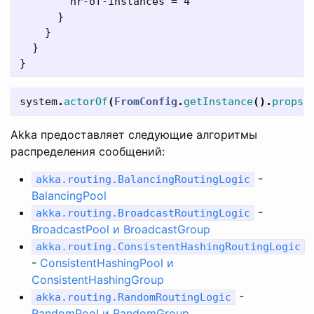
        nr-of-instances = 4

      }

    }

  }

system
.
actorOf
(
FromConfig
.
getInstance
().
props
(
Akka предоставляет следующие алгоритмы
распределения сообщений:
-
akka.routing.BalancingRoutingLogic
BalancingPool
-
akka.routing.BroadcastRoutingLogic
BroadcastPool и BroadcastGroup
akka.routing.ConsistentHashingRoutingLogic
-
ConsistentHashingPool и
ConsistentHashingGroup
-
akka.routing.RandomRoutingLogic
RandomPool и RandomGroup