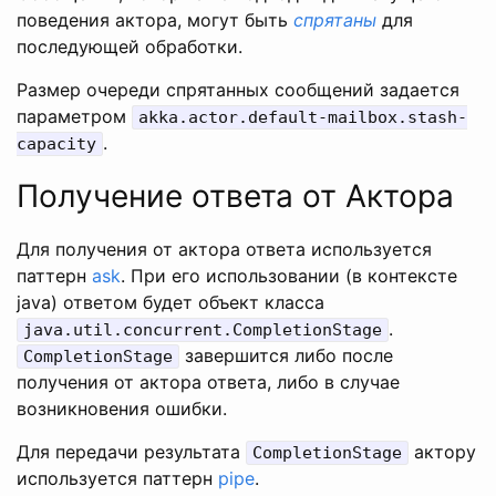
поведения актора, могут быть
спрятаны
для
последующей обработки.
Размер очереди спрятанных сообщений задается
параметром
akka.actor.default-mailbox.stash-
.
capacity
Получение ответа от Актора
Для получения от актора ответа используется
паттерн
ask
. При его использовании (в контексте
java) ответом будет объект класса
.
java.util.concurrent.CompletionStage
завершится либо после
CompletionStage
получения от актора ответа, либо в случае
возникновения ошибки.
Для передачи результата
актору
CompletionStage
используется паттерн
pipe
.