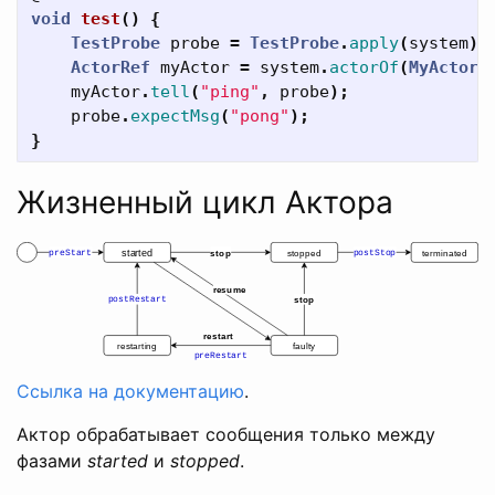
void
test
()
{
TestProbe
probe
=
TestProbe
.
apply
(
system
);
ActorRef
myActor
=
system
.
actorOf
(
MyActor
.
myActor
.
tell
(
"ping"
,
probe
);
probe
.
expectMsg
(
"pong"
);
}
Жизненный цикл Актора
Ссылка на документацию
.
Актор обрабатывает сообщения только между
фазами
started
и
stopped
.