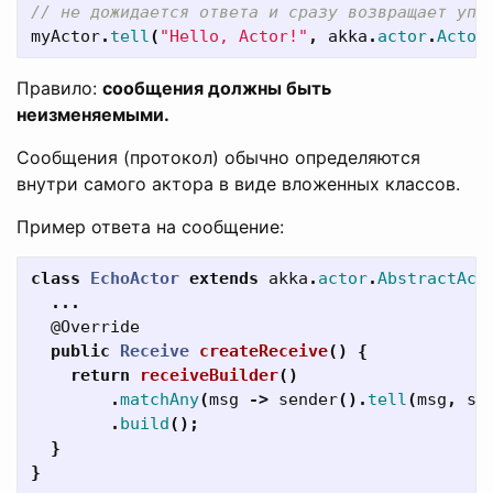
// не дожидается ответа и сразу возвращает упр
myActor
.
tell
(
"Hello, Actor!"
,
akka
.
actor
.
Actor
Правило:
сообщения должны быть
неизменяемыми.
Сообщения (протокол) обычно определяются
внутри самого актора в виде вложенных классов.
Пример ответа на сообщение:
class
EchoActor
extends
akka
.
actor
.
AbstractAct
...
@Override
public
Receive
createReceive
()
{
return
receiveBuilder
()
.
matchAny
(
msg
->
sender
().
tell
(
msg
,
se
.
build
();
}
}