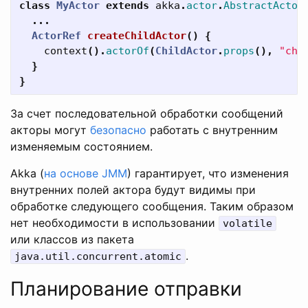
class
MyActor
extends
akka
.
actor
.
AbstractActor
...
ActorRef
createChildActor
()
{
context
().
actorOf
(
ChildActor
.
props
(),
"chi
}
}
За счет последовательной обработки сообщений
акторы могут
безопасно
работать с внутренним
изменяемым состоянием.
Akka (
на основе JMM
) гарантирует, что изменения
внутренних полей актора будут видимы при
обработке следующего сообщения. Таким образом
нет необходимости в использовании
volatile
или классов из пакета
.
java.util.concurrent.atomic
Планирование отправки