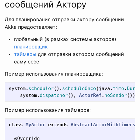
сообщений Актору
Для планирования отправки актору сообщений
Akka предоставляет:
глобальный (в рамках системы акторов)
планировщик
таймеры
для отправки актором сообщений
саму себе
Пример использования планировщика:
system
.
scheduler
().
scheduleOnce
(
java
.
time
.
Dura
system
.
dispatcher
(),
ActorRef
.
noSender
());
Пример использования таймеров:
class
MyActor
extends
AbstractActorWithTimers
@Override