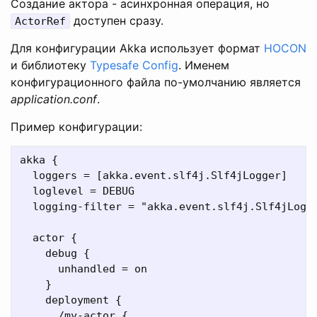
Создание актора - асинхронная операция, но
доступен сразу.
ActorRef
Для конфигурации Akka использует формат
HOCON
и библиотеку
Typesafe Config
. Именем
конфигурационного файла по-умолчанию является
application.conf
.
Пример конфигурации:
akka {

  loggers = [akka.event.slf4j.Slf4jLogger]

  loglevel = DEBUG

  logging-filter = "akka.event.slf4j.Slf4jLoggi
  actor {

    debug {

      unhandled = on

    }

    deployment {

      /my-actor {
