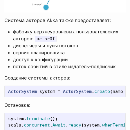
Система акторов Akka также предоставляет:
фабрику верхнеуровневых пользовательских
акторов:
actorOf
диспетчеры и пулы потоков
сервис планировщика
доступ к конфигурации
поток событий в стиле издатель-подписчик
Создание системы акторов:
ActorSystem
system
=
ActorSystem
.
create
(
name
+
Остановка:
system
.
terminate
();
scala
.
concurrent
.
Await
.
ready
(
system
.
whenTermin