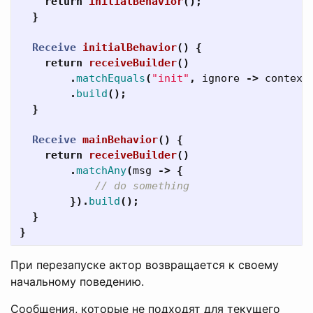
return
initialBehavior
();
}
Receive
initialBehavior
()
{
return
receiveBuilder
()
.
matchEquals
(
"init"
,
ignore
->
context
.
build
();
}
Receive
mainBehavior
()
{
return
receiveBuilder
()
.
matchAny
(
msg
->
{
// do something
}).
build
();
}
}
При перезапуске актор возвращается к своему
начальному поведению.
Сообщения, которые не подходят для текущего