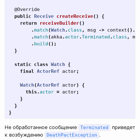
@Override
public
Receive
createReceive
()
{
return
receiveBuilder
()
.
match
(
Watch
.
class
,
msg
->
context
().
w
.
match
(
akka
.
actor
.
Terminated
.
class
,
ms
.
build
();
}
static
class
Watch
{
final
ActorRef
actor
;
Watch
(
ActorRef
actor
)
{
this
.
actor
=
actor
;
}
}
}
Не обработанное сообщение
приведет
Terminated
к возбуждению
.
DeathPactException