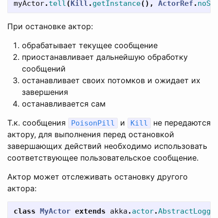
myActor
.
tell
(
Kill
.
getInstance
(),
ActorRef
.
noSe
При остановке актор:
обрабатывает текущее сообщение
приостанавливает дальнейшую обработку
сообщений
останавливает своих потомков и ожидает их
завершения
останавливается сам
Т.к. сообщения
и
не передаются
PoisonPill
Kill
актору, для выполнения перед остановкой
завершающих действий необходимо использовать
соответствующее пользовательское сообщение.
Актор может отслеживать остановку другого
актора:
class
MyActor
extends
akka
.
actor
.
AbstractLoggi