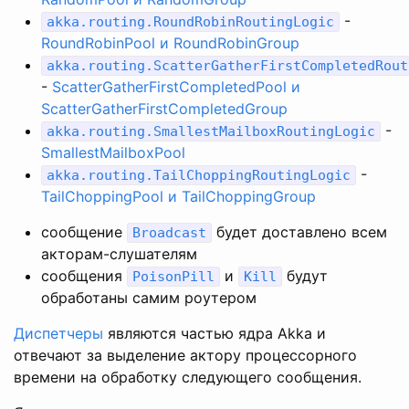
-
akka.routing.RoundRobinRoutingLogic
RoundRobinPool и RoundRobinGroup
akka.routing.ScatterGatherFirstCompletedRout
-
ScatterGatherFirstCompletedPool и
ScatterGatherFirstCompletedGroup
-
akka.routing.SmallestMailboxRoutingLogic
SmallestMailboxPool
-
akka.routing.TailChoppingRoutingLogic
TailChoppingPool и TailChoppingGroup
сообщение
будет доставлено всем
Broadcast
акторам-слушателям
сообщения
и
будут
PoisonPill
Kill
обработаны самим роутером
Диспетчеры
являются частью ядра Akka и
отвечают за выделение актору процессорного
времени на обработку следующего сообщения.