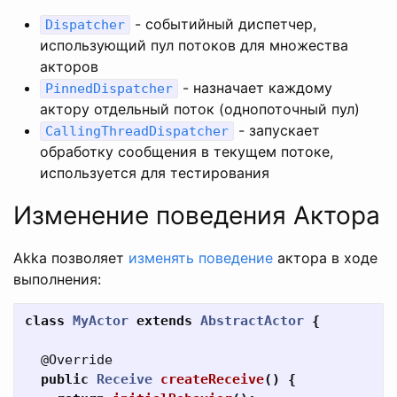
- событийный диспетчер,
Dispatcher
использующий пул потоков для множества
акторов
- назначает каждому
PinnedDispatcher
актору отдельный поток (однопоточный пул)
- запускает
CallingThreadDispatcher
обработку сообщения в текущем потоке,
используется для тестирования
Изменение поведения Актора
Akka позволяет
изменять поведение
актора в ходе
выполнения:
class
MyActor
extends
AbstractActor
{
@Override
public
Receive
createReceive
()
{