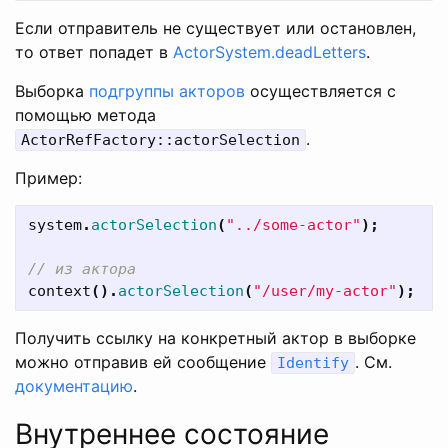
Если отправитель не существует или остановлен,
то ответ попадет в
ActorSystem.deadLetters
.
Выборка
подгруппы акторов
осуществляется с
помощью метода
.
ActorRefFactory::actorSelection
Пример:
system
.
actorSelection
(
"../some-actor"
);
// из актора
context
().
actorSelection
(
"/user/my-actor"
);
Получить ссылку на конкретный актор в выборке
можно отправив ей сообщение
. См.
Identify
документацию
.
Внутреннее состояние