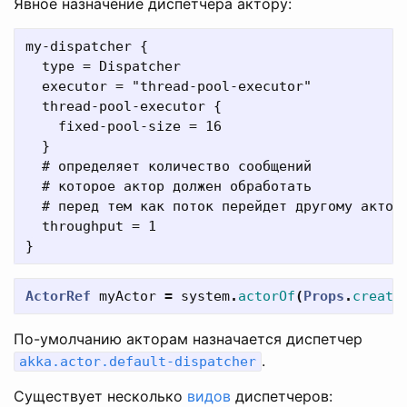
Явное назначение диспетчера актору:
my-dispatcher {

  type = Dispatcher

  executor = "thread-pool-executor"

  thread-pool-executor {

    fixed-pool-size = 16

  }

  # определяет количество сообщений

  # которое актор должен обработать

  # перед тем как поток перейдет другому актору
  throughput = 1

ActorRef
myActor
=
system
.
actorOf
(
Props
.
create
По-умолчанию акторам назначается диспетчер
.
akka.actor.default-dispatcher
Существует несколько
видов
диспетчеров: