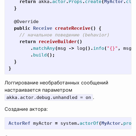
return
akka
.
actor
.
Props
.
create
(
MyActor
.
cla
}
@Override
public
Receive
createReceive
()
{
// начальное поведение (behavior)
return
receiveBuilder
()
.
matchAny
(
msg
->
log
().
info
(
"{}"
,
msg
)
.
build
();
}
}
Логгирование необработанных сообщений
настраивается параметром
.
akka.actor.debug.unhandled = on
Создание актора:
ActorRef
myActor
=
system
.
actorOf
(
MyActor
.
prop